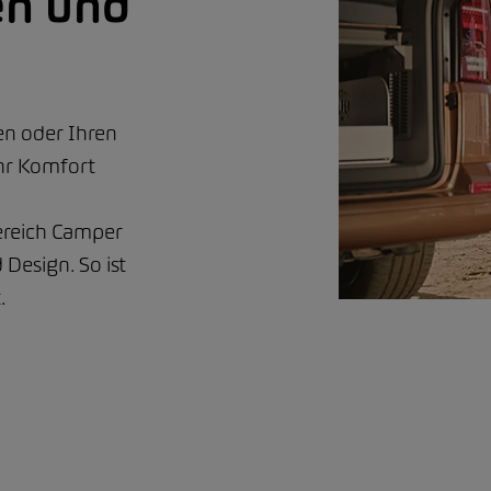
en und
en oder Ihren
hr Komfort
ereich Camper
 Design. So ist
.