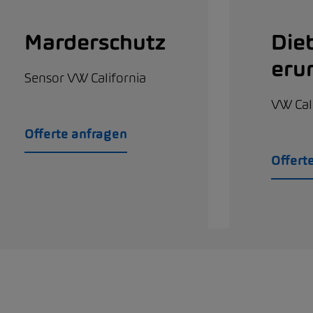
Marderschutz
Die
eru
Sensor VW California
VW Cali
Offerte anfragen
Offert