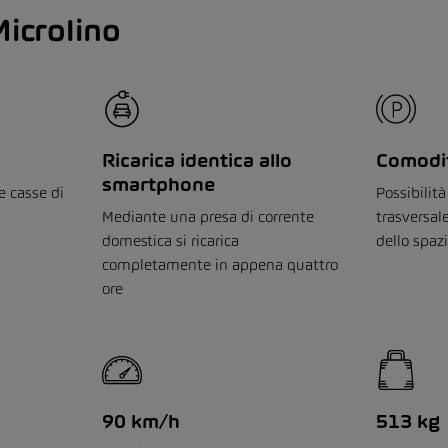
 Microlino
Ricarica identica allo
Comodit
smartphone
e casse di
Possibilit
Mediante una presa di corrente
trasversal
domestica si ricarica
dello spaz
completamente in appena quattro
ore
90 km/h
513 kg