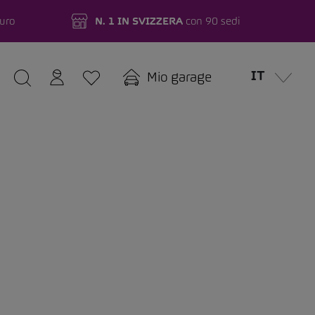
turo
N. 1 IN SVIZZERA
con 90 sedi
IT
Mio garage