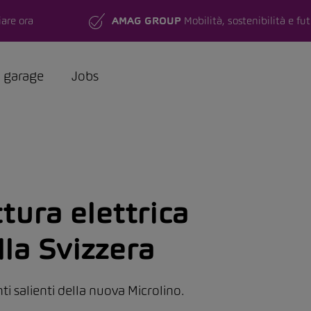
are ora
AMAG GROUP
Mobilità, sostenibilità e fu
a garage
Jobs
ttura elettrica
lla Svizzera
ti salienti della nuova Microlino.