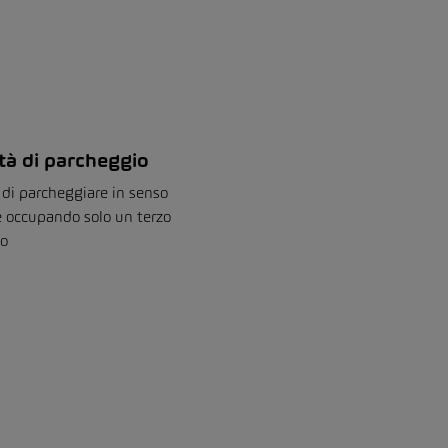
à di parcheggio
à di parcheggiare in senso
e occupando solo un terzo
io