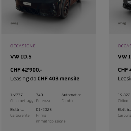
OCCASIONE
OCCA
VW ID.5
VW I
CHF 42'900.-
CHF 4
Leasing da
CHF 403 mensile
Leas
16'777
340
Automatico
19'822
Chilometraggio
Potenza
Cambio
Chilome
Elettrica
01/2025
Elettric
Carburante
Prima
Carbur
immatricolazione