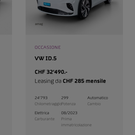
OCCASIONE
VW ID.5
CHF 32'490.-
Leasing da
CHF 285 mensile
24'793
299
Automatico
Chilometraggio
Potenza
Cambio
Elettrica
08/2023
Carburante
Prima
immatricolazione