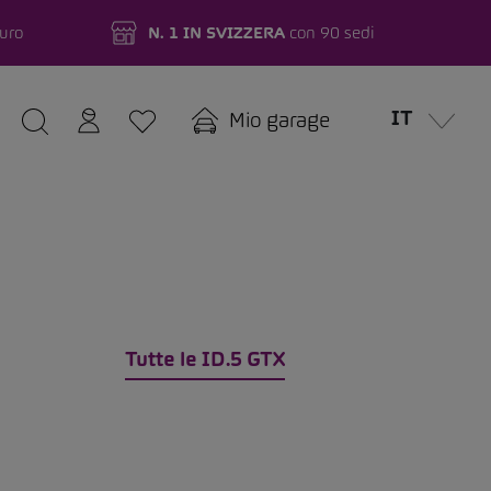
turo
N. 1 IN SVIZZERA
con 90 sedi
IT
Mio garage
Tutte le ID.5 GTX