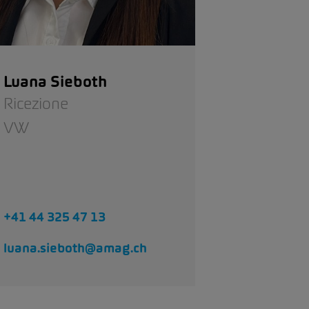
Luana Sieboth
Ricezione
VW
+41 44 325 47 13
luana.sieboth@amag.ch