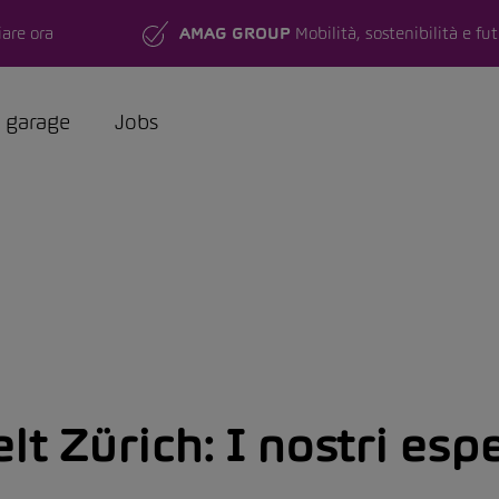
are ora
AMAG GROUP
Mobilità, sostenibilità e fu
a garage
Jobs
t Zürich:
I nostri esp