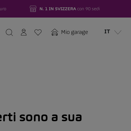
turo
N. 1 IN SVIZZERA
con 90 sedi
IT
Mio garage
erti sono a sua