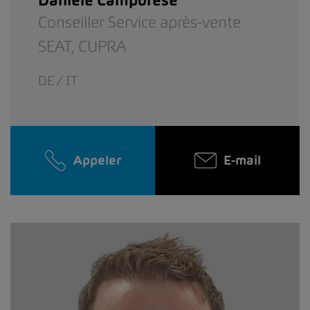
Conseiller Service après-vente
SEAT,
CUPRA
DE / IT
Appeler
E-mail