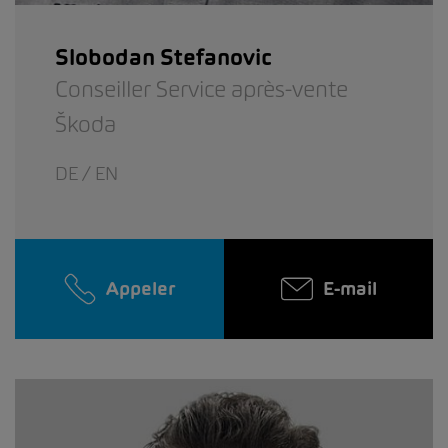
Slobodan Stefanovic
Conseiller Service après-vente
Škoda
DE / EN
Appeler
E-mail