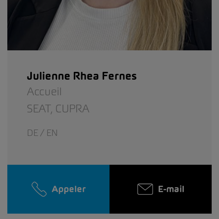
Julienne Rhea Fernes
Accueil
SEAT,
CUPRA
DE / EN
Appeler
E-mail