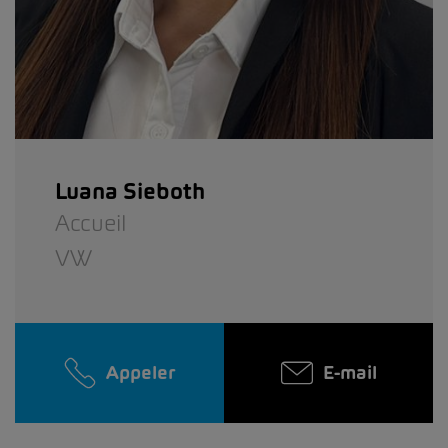
Luana Sieboth
Accueil
VW
Appeler
E-mail