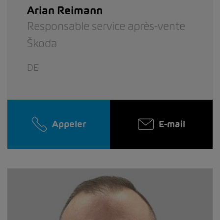
Arian Reimann
Responsable service après-vente
Škoda
DE
Appeler
E-mail