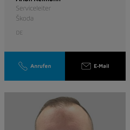
Serviceleiter
Škoda
DE
Anrufen
E-Mail