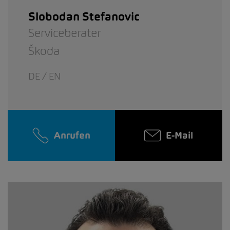
Slobodan Stefanovic
Serviceberater
Škoda
DE / EN
Anrufen
E-Mail