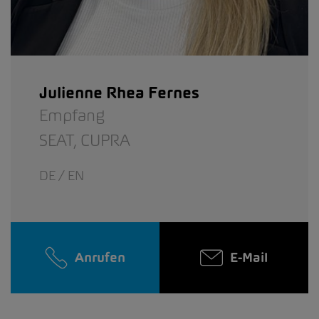
Julienne Rhea Fernes
Empfang
SEAT,
CUPRA
DE / EN
Anrufen
E-Mail