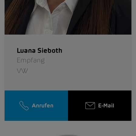
Luana Sieboth
Empfang
VW
Anrufen
E-Mail