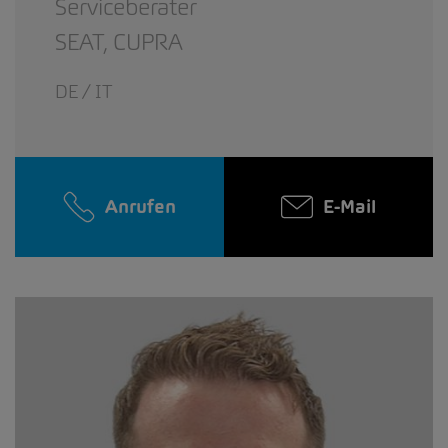
Serviceberater
SEAT,
CUPRA
DE / IT
Anrufen
E-Mail