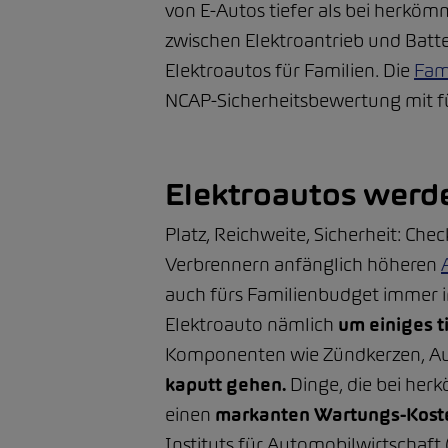
von E-Autos tiefer als bei herköm
zwischen Elektroantrieb und Batter
Elektroautos für Familien. Die
Fam
NCAP-Sicherheitsbewertung mit f
Elektroautos werd
Platz, Reichweite, Sicherheit: Che
Verbrennern anfänglich höheren
auch fürs Familienbudget immer 
Elektroauto nämlich
um einiges t
Komponenten wie Zündkerzen, Auspu
kaputt gehen.
Dinge, die bei her
einen
markanten Wartungs-Kost
Instituts für Automobilwirtschaft 