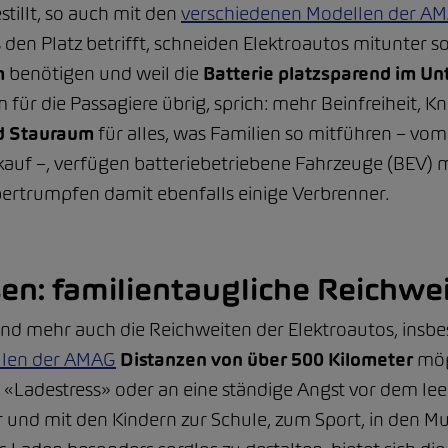
tillt, so auch mit den
verschiedenen Modellen der A
 den Platz betrifft, schneiden Elektroautos mitunter s
m
benötigen und weil die
Batterie platzsparend im U
m für die Passagiere übrig, sprich: mehr Beinfreiheit, 
d Stauraum
für alles, was Familien so mitführen – vo
kauf –, verfügen batteriebetriebene Fahrzeuge (BEV)
bertrumpfen damit ebenfalls einige Verbrenner.
n: familientaugliche Reichwei
d mehr auch die Reichweiten der Elektroautos, insbe
llen der AMAG
Distanzen von über 500 Kilometer
mög
n «Ladestress» oder an eine ständige Angst vor dem le
r und mit den Kindern zur Schule, zum Sport, in den Mu