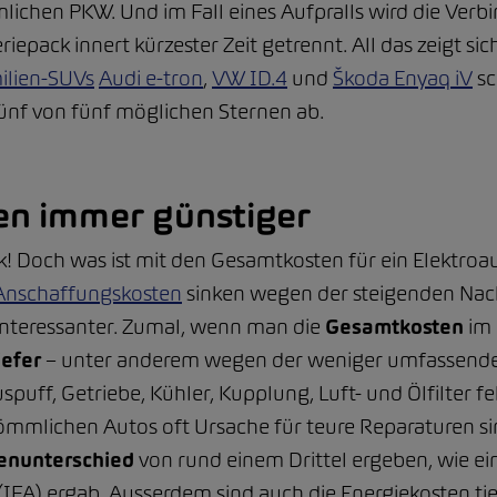
mlichen PKW. Und im Fall eines Aufpralls wird die Ver
iepack innert kürzester Zeit getrennt. All das zeigt s
ilien-SUVs
Audi e-tron
,
VW ID.4
und
Škoda Enyaq iV
sc
ünf von fünf möglichen Sternen ab.
en immer günstiger
ck! Doch was ist mit den Gesamtkosten für ein Elektroa
Anschaffungskosten
sinken wegen der steigenden Nac
interessanter. Zumal, wenn man die
Gesamtkosten
im 
iefer
– unter anderem wegen der weniger umfassen
ff, Getriebe, Kühler, Kupplung, Luft- und Ölfilter fe
kömmlichen Autos oft Ursache für teure Reparaturen 
enunterschied
von rund einem Drittel ergeben, wie e
(IFA) ergab. Ausserdem sind auch die Energiekosten tie