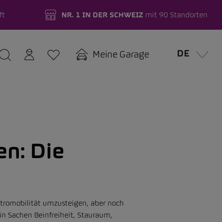
ft
NR. 1 IN DER SCHWEIZ
mit 90 Standorten
DE
Meine Garage
en: Die
ektromobilität umzusteigen, aber noch
in Sachen Beinfreiheit, Stauraum,