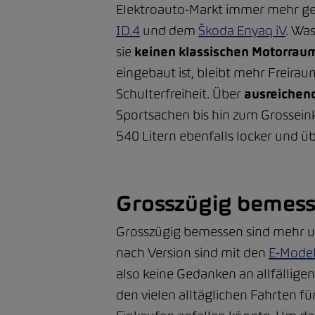
Elektroauto-Markt immer mehr ges
ID.4
und dem
Škoda
Enyaq
iV
. Was
sie
keinen klassischen Motorrau
eingebaut ist, bleibt mehr Freirau
Schulterfreiheit. Über
ausreichen
Sportsachen bis hin zum Grossein
540 Litern ebenfalls locker und ü
Grosszügig bemesse
Grosszügig bemessen sind mehr un
nach Version sind mit den
E-Mode
also keine Gedanken an allfällige
den vielen alltäglichen Fahrten fü