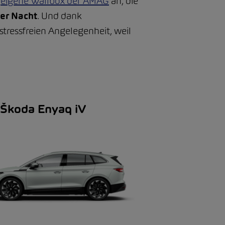
e
eigene Wallbox der AMAG
an, die
ber Nacht
. Und dank
stressfreien Angelegenheit, weil
Škoda Enyaq iV