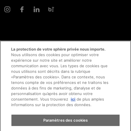
© 2026 AMAG Automobiles et Moteurs SA
La protection de votre sphère privée nous importe.
Nous utilisons des cookies pour optimiser votre
expérience sur notre site et améliorer notre
communication avec vous. Les types de cookies que
Protection des données
Mentions légales
nous utilisons sont décrits dans la rubrique
«Paramètres des cookies». Dans ce contexte, nous
Conseil en ligne mentions légales
Prendre rendez-vous
tenons compte de vos préférences et ne traitons les
données à des fins de marketing, d’analyse et de
personnalisation qu’après avoir obtenu votre
Directive cookies
Impressum
consentement. Vous trouverez
ici
de plus amples
Essai sur route
informations sur la protection des données.
Conditions générales
Emplois
CFTS
CGDV
Trouver une voiture
Paramètres des cookies