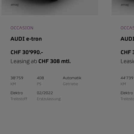
OCCASION
OCCA
AUDI e-tron
AUDI
CHF 30'990.-
CHF 3
Leasing ab
CHF 308 mtl.
Leas
38'759
408
Automatik
44'739
KM
PS
Getriebe
KM
Elektro
02/2022
Elektro
Treibstoff
Erstzulassung
Treibsto