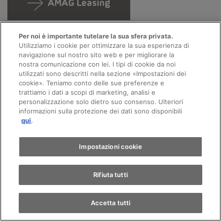
AMAG Leasing
Per noi è importante tutelare la sua sfera privata.
Utilizziamo i cookie per ottimizzare la sua esperienza di
navigazione sul nostro sito web e per migliorare la
nostra comunicazione con lei. I tipi di cookie da noi
utilizzati sono descritti nella sezione «Impostazioni dei
Appuntamento
cookie». Teniamo conto delle sue preferenze e
trattiamo i dati a scopi di marketing, analisi e
personalizzazione solo dietro suo consenso. Ulteriori
La promessa di AMAG
informazioni sulla protezione dei dati sono disponibili
Giro di prova
qui
.
Trova un'auto
Impostazioni cookie
Trasparenza completa
La più grande scelta di veicoli in Svizzera
Rifiuta tutti
Prova su strada gratuita
Acquisto di un’auto online con pochi clic
Accetta tutti
Prezzo di permuta equo