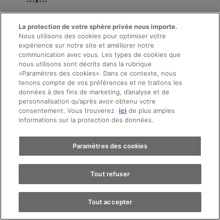
Revente simple et sans risques
La protection de votre sphère privée nous importe.
en restituant le véhicule à l’échéance du leasing.
Nous utilisons des cookies pour optimiser votre
expérience sur notre site et améliorer notre
communication avec vous. Les types de cookies que
nous utilisons sont décrits dans la rubrique
«Paramètres des cookies». Dans ce contexte, nous
Prendre rendez-vous
tenons compte de vos préférences et ne traitons les
données à des fins de marketing, d’analyse et de
personnalisation qu’après avoir obtenu votre
consentement. Vous trouverez
ici
de plus amples
Essai sur route
informations sur la protection des données.
AMAG Leasing
Trouver une voiture
Paramètres des cookies
Tout refuser
Tout accepter