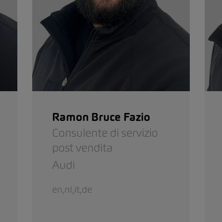
Ramon Bruce Fazio
Consulente di servizio
post vendita
Audi
en,nl,it,de