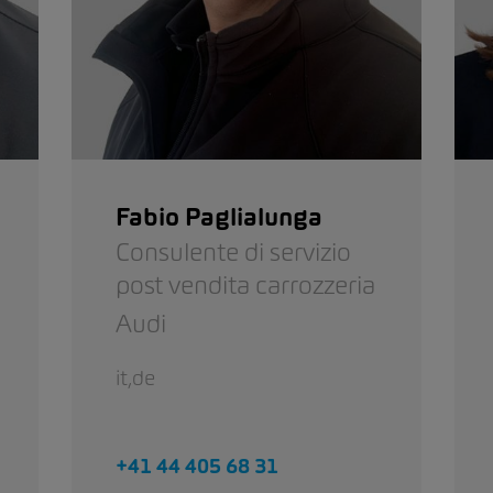
Fabio Paglialunga
Consulente di servizio
post vendita carrozzeria
Audi
it,de
+41 44 405 68 31