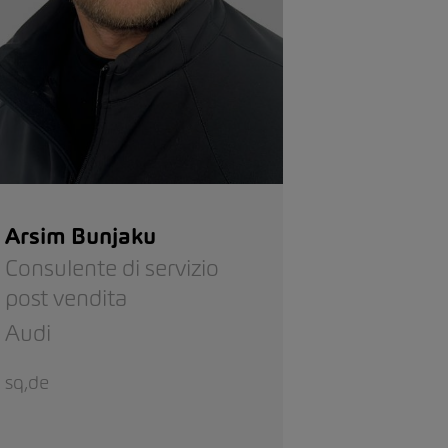
Arsim Bunjaku
Consulente di servizio
post vendita
Audi
sq,de