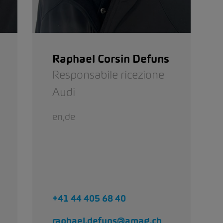
Raphael Corsin Defuns
Responsabile ricezione
Audi
en,de
+41 44 405 68 40
raphael.defuns@amag.ch