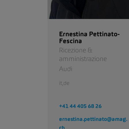
Ernestina Pettinato-
Fescina
Ricezione &
amministrazione
Audi
it,de
+41 44 405 68 26
ernestina.pettinato@amag.
ch