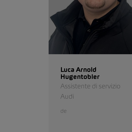
Luca Arnold
Hugentobler
Assistente di servizio
Audi
de