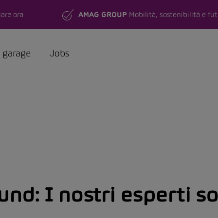
are ora
AMAG GROUP
Mobilità, sostenibilità e fu
a garage
Jobs
und:
I nostri esperti s