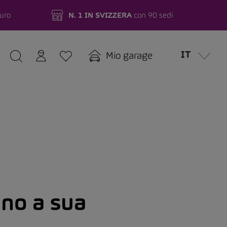
turo
N. 1 IN SVIZZERA
con 90 sedi
IT
Mio garage
ono a sua