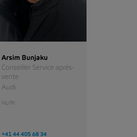
Arsim Bunjaku
Conseiller Service après-
vente
Audi
sq,de
+41 44 405 68 34