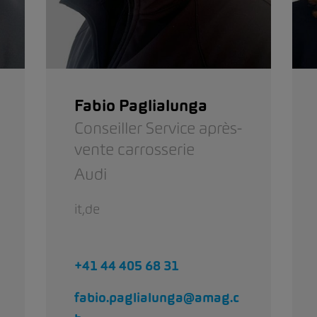
Fabio Paglialunga
Conseiller Service après-
vente carrosserie
Audi
it,de
+41 44 405 68 31
fabio.paglialunga@amag.c