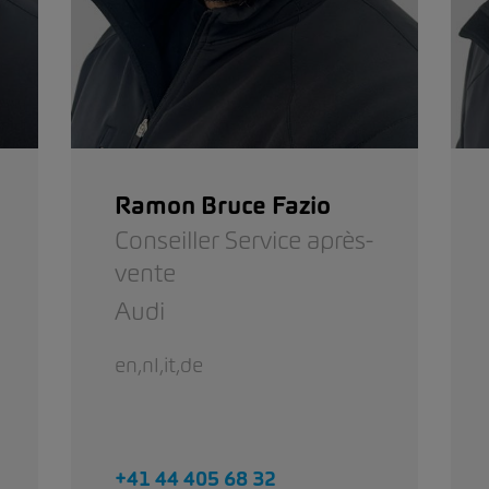
Ramon Bruce Fazio
Conseiller Service après-
vente
Audi
en,nl,it,de
+41 44 405 68 32