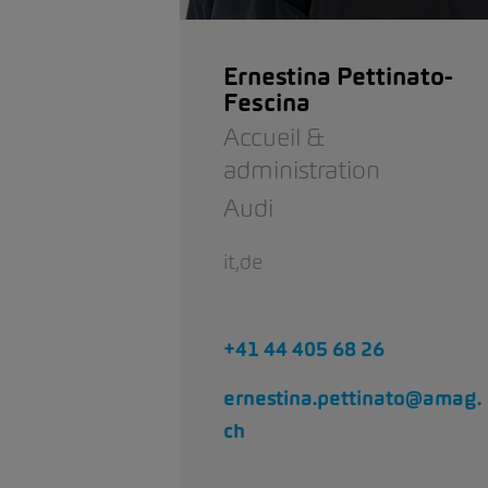
Ernestina Pettinato-
Fescina
Accueil &
administration
Audi
it,de
+41 44 405 68 26
ernestina.pettinato@amag.
ch