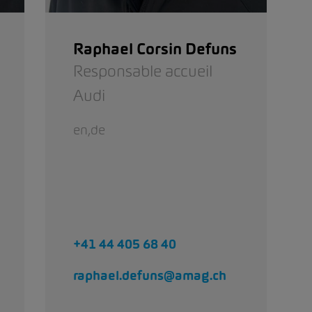
Raphael Corsin Defuns
Responsable accueil
Audi
en,de
+41 44 405 68 40
raphael.defuns@amag.ch