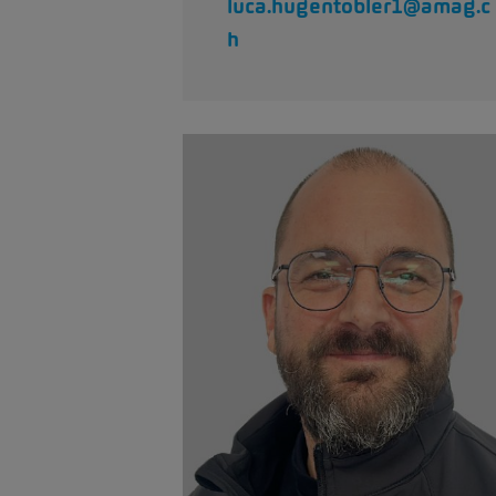
luca.hugentobler1@amag.c
h