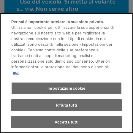
Uso del veicolo. Si metta al volante
e… via. Non serve altro
Con LeasingPLUS approfitta del pacchetto all-
Per noi è importante tutelare la sua sfera privata.
inclusive da un’unica fonte.
Utilizziamo i cookie per ottimizzare la sua esperienza di
navigazione sul nostro sito web e per migliorare la
Restituzione del veicolo
nostra comunicazione con lei. I tipi di cookie da noi
utilizzati sono descritti nella sezione «Impostazioni dei
Trascorsa la durata del leasing, non dovrà fare
Appuntamento
cookie». Teniamo conto delle sue preferenze e
altro che restituire l’auto. Tutto qui.
trattiamo i dati a scopi di marketing, analisi e
personalizzazione solo dietro suo consenso. Ulteriori
informazioni sulla protezione dei dati sono disponibili
Giro di prova
qui
.
Trova un'auto
Impostazioni cookie
Caddy Cargo leasing - I suoi
Rifiuta tutti
vantaggi con AMAG Leasing
Accetta tutti