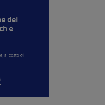
ne del
ch e
, al costo di
i