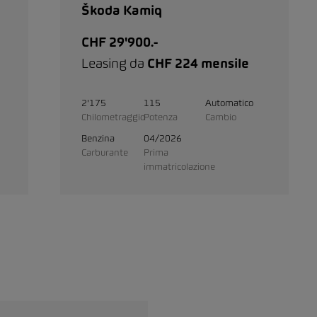
Škoda Kamiq
CHF 29'900.-
Leasing da
CHF 224 mensile
2'175
115
Automatico
Chilometraggio
Potenza
Cambio
Benzina
04/2026
Carburante
Prima
immatricolazione