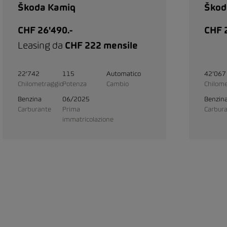
Škoda Kamiq
Škod
CHF 26'490.-
CHF 2
Leasing da
CHF 222 mensile
22'742
115
Automatico
42'067
Chilometraggio
Potenza
Cambio
Chilome
Benzina
06/2025
Benzin
Carburante
Prima
Carbur
immatricolazione