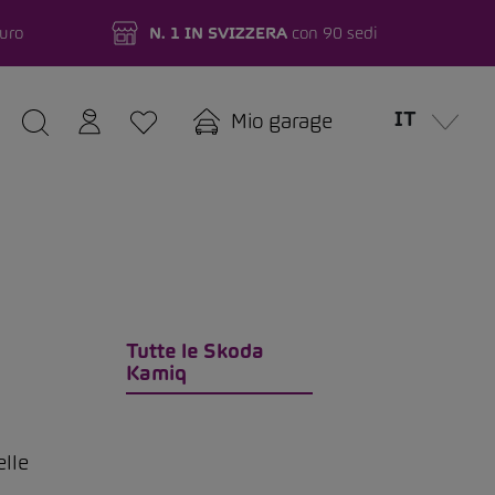
turo
N. 1 IN SVIZZERA
con 90 sedi
IT
Mio garage
Tutte le Skoda
Kamiq
elle