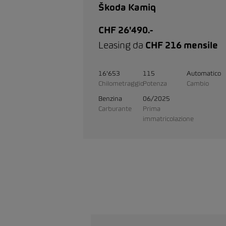
Škoda Kamiq
CHF 26'490.-
Leasing da
CHF 216 mensile
16'653
115
Automatico
Chilometraggio
Potenza
Cambio
Benzina
06/2025
Carburante
Prima
immatricolazione