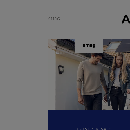
A
AMAG
3 MESI IN REGALO!