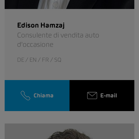
Edison Hamzaj
Consulente di vendita auto
d'occasione
DE / EN / FR / SQ
Chiama
E-mail