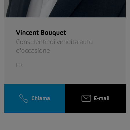
Vincent Bouquet
Consulente di vendita auto
d'occasione
FR
Chiama
E-mail