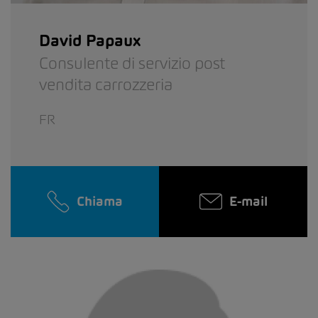
David Papaux
Consulente di servizio post
vendita carrozzeria
FR
Chiama
E-mail