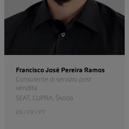
Francisco José Pereira Ramos
Consulente di servizio post
vendita
SEAT,
CUPRA,
Škoda
EN / FR / PT