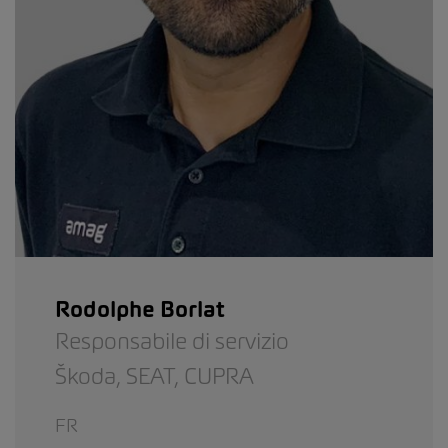
Rodolphe Borlat
Responsabile di servizio
Škoda,
SEAT,
CUPRA
FR