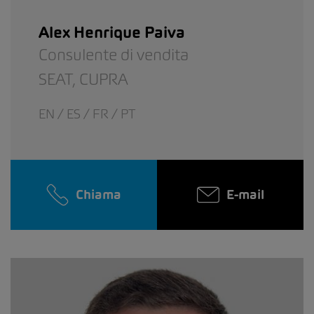
Alex Henrique Paiva
Consulente di vendita
SEAT,
CUPRA
EN / ES / FR / PT
Chiama
E-mail