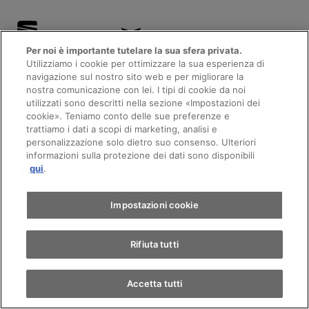
Per noi è importante tutelare la sua sfera privata.
Utilizziamo i cookie per ottimizzare la sua esperienza di
navigazione sul nostro sito web e per migliorare la
nostra comunicazione con lei. I tipi di cookie da noi
utilizzati sono descritti nella sezione «Impostazioni dei
cookie». Teniamo conto delle sue preferenze e
trattiamo i dati a scopi di marketing, analisi e
AMAG La Tour-de-Trême
personalizzazione solo dietro suo consenso. Ulteriori
SEAT, Škoda, CUPRA
informazioni sulla protezione dei dati sono disponibili
qui
.
Impostazioni cookie
Rifiuta tutti
AMAG La Tour-de-Trême
Accetta tutti
SEAT, Škoda, CUPRA