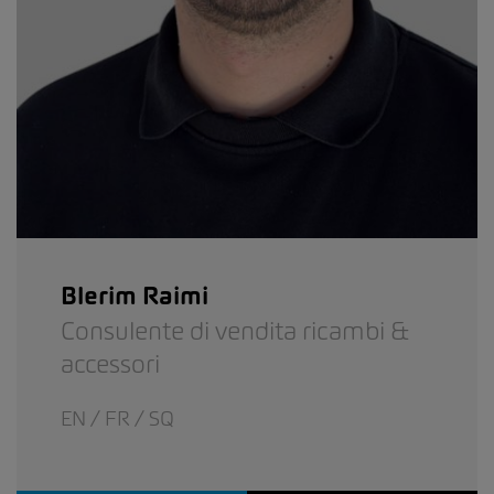
Blerim Raimi
Consulente di vendita ricambi &
accessori
EN / FR / SQ