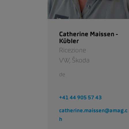
Catherine Maissen -
Kübler
Ricezione
VW,
Škoda
de
+41 44 905 57 43
catherine.maissen@amag.c
h