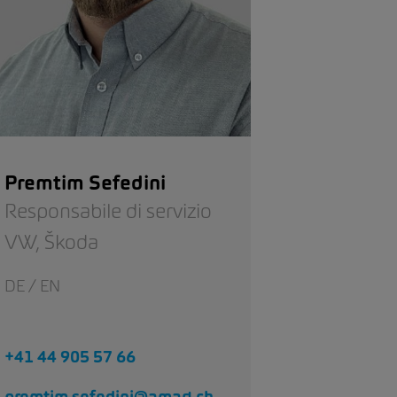
Premtim Sefedini
Responsabile di servizio
VW,
Škoda
DE / EN
+41 44 905 57 66
premtim.sefedini@amag.ch