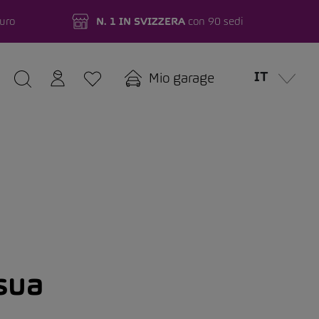
turo
N. 1 IN SVIZZERA
con 90 sedi
IT
Mio garage
 sua