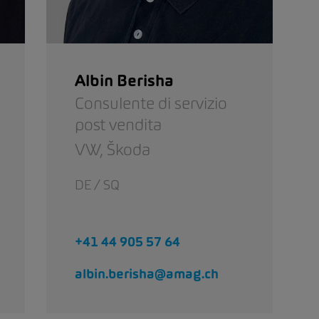
Albin Berisha
Consulente di servizio
post vendita
VW,
Škoda
DE / SQ
+41 44 905 57 64
albin.berisha@amag.ch