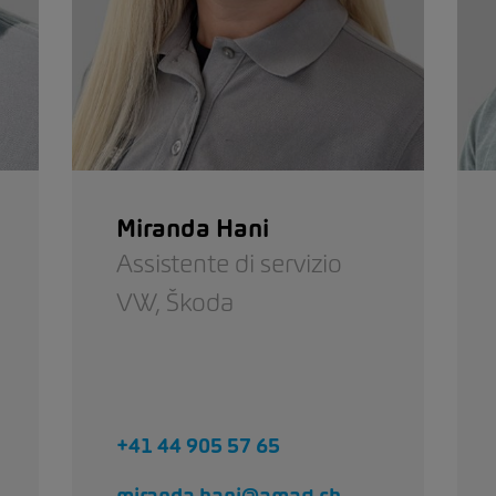
Miranda Hani
Assistente di servizio
VW,
Škoda
+41 44 905 57 65
miranda.hani@amag.ch