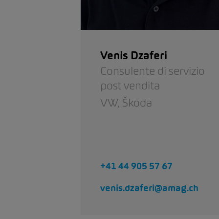
Venis Dzaferi
Consulente di servizio
post vendita
VW,
Škoda
+41 44 905 57 67
venis.dzaferi@amag.ch