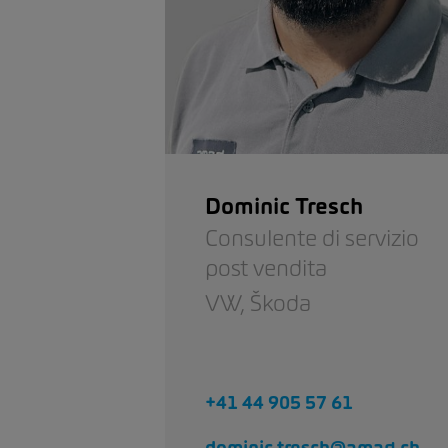
Dominic Tresch
Consulente di servizio
post vendita
VW,
Škoda
+41 44 905 57 61
dominic.tresch@amag.ch