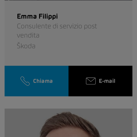
Emma Filippi
Consulente di servizio post
vendita
Škoda
Chiama
E-mail