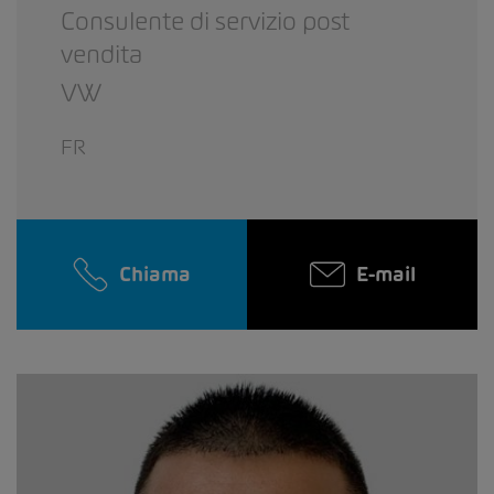
Consulente di servizio post
vendita
VW
FR
Chiama
E-mail