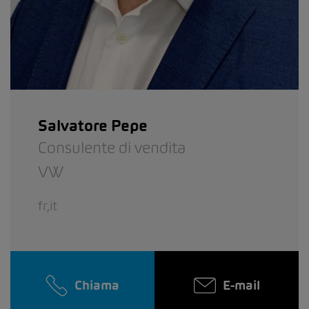
Salvatore Pepe
Consulente di vendita
VW
fr,it
Chiama
E-mail