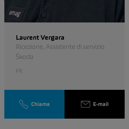
Laurent Vergara
Ricezione,
Assistente di servizio
Škoda
FR
Chiama
E-mail