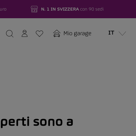
turo
N. 1 IN SVIZZERA
con 90 sedi
IT
Mio garage
sperti sono a