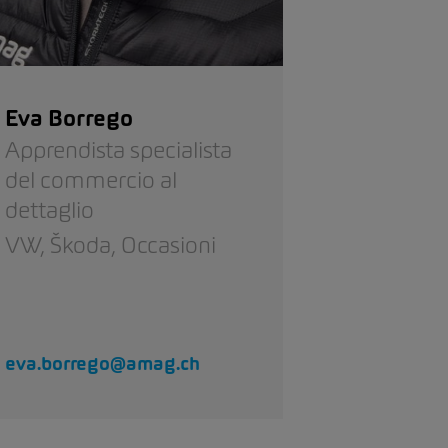
Eva Borrego
Apprendista specialista
del commercio al
dettaglio
VW,
Škoda,
Occasioni
eva.borrego@amag.ch