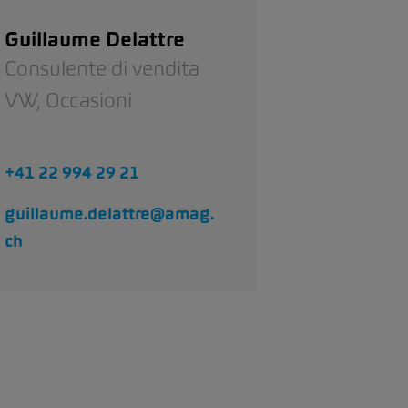
Guillaume Delattre
Consulente di vendita
VW,
Occasioni
+41 22 994 29 21
guillaume.delattre@amag.
ch