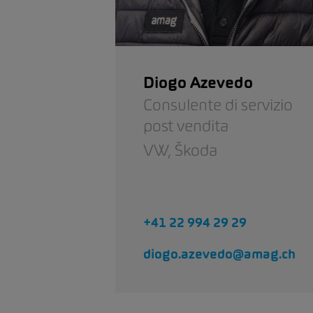
Diogo Azevedo
Consulente di servizio
post vendita
VW,
Škoda
+41 22 994 29 29
diogo.azevedo@amag.ch