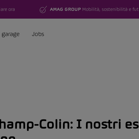
are ora
AMAG GROUP
Mobilità, sostenibilità e fu
a garage
Jobs
hamp-Colin:
I nostri e
one