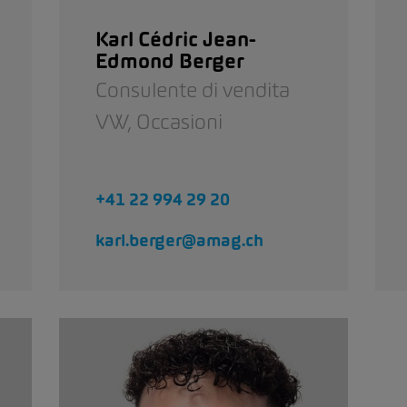
Karl Cédric Jean-
Edmond Berger
Consulente di vendita
VW,
Occasioni
+41 22 994 29 20
karl.berger@amag.ch