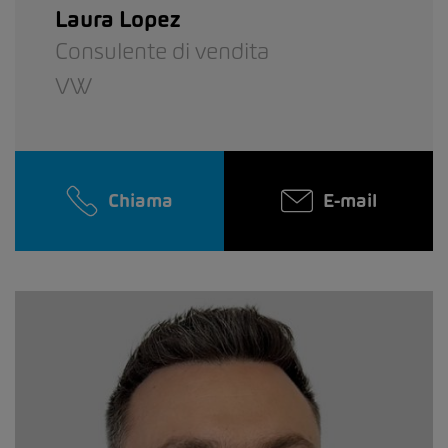
Laura Lopez
Consulente di vendita
VW
Chiama
E-mail