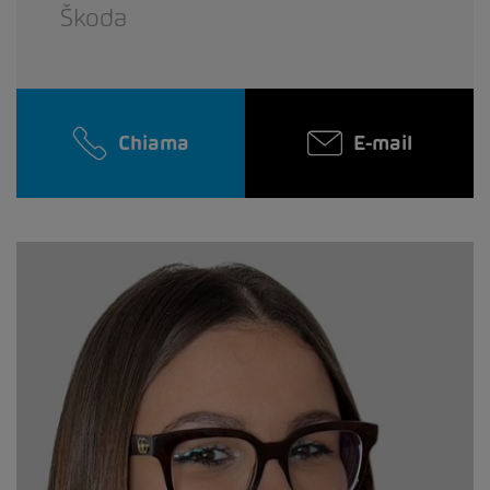
Škoda
Chiama
E-mail