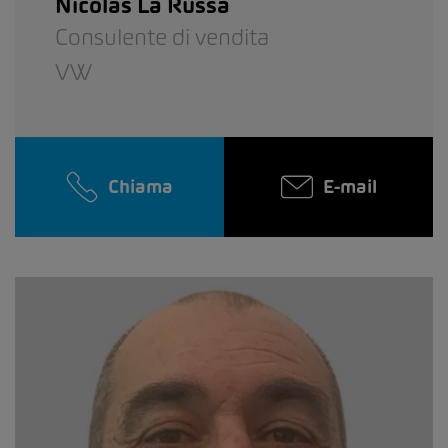
Nicolas La Russa
Consulente di vendita
VW
Chiama
E-mail