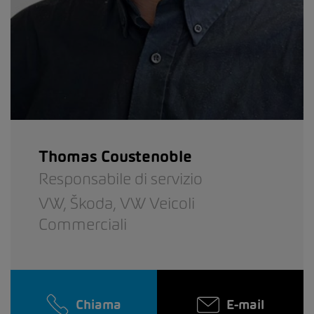
Thomas Coustenoble
Responsabile di servizio
VW,
Škoda,
VW Veicoli
Commerciali
Chiama
E-mail