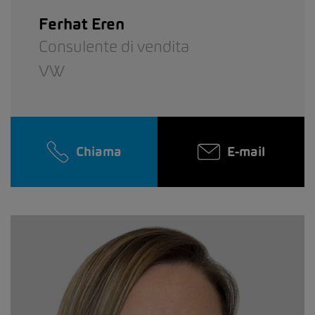
Ferhat Eren
Consulente di vendita
VW
Chiama
E-mail