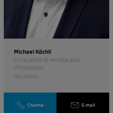
Michael Köchli
Consulente di vendita auto
d'occasione
Occasioni
Chiama
E-mail