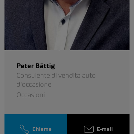
Peter Bättig
Consulente di vendita auto
d'occasione
Occasioni
Chiama
E-mail