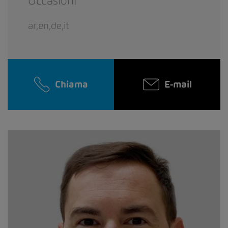
Occasioni
ar,en,de,it
Chiama
E-mail