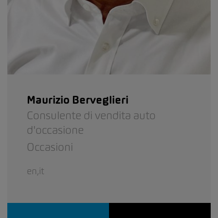
Maurizio Berveglieri
Consulente di vendita auto
d'occasione
Occasioni
en,it