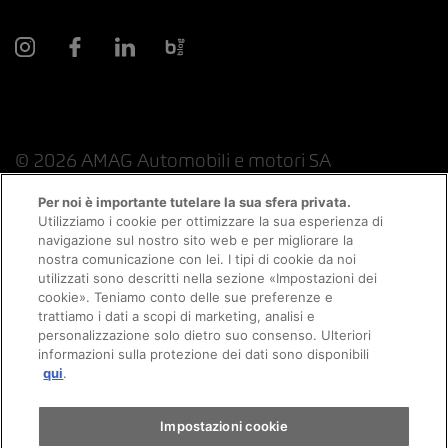
© 2026 AMAG Automobili e motori SA
Per noi è importante tutelare la sua sfera privata.
Utilizziamo i cookie per ottimizzare la sua esperienza di
navigazione sul nostro sito web e per migliorare la
Protezione dei dati
Indicazioni giuridiche
nostra comunicazione con lei. I tipi di cookie da noi
utilizzati sono descritti nella sezione «Impostazioni dei
Consulenza online informazioni legali
Appuntamento
cookie». Teniamo conto delle sue preferenze e
trattiamo i dati a scopi di marketing, analisi e
personalizzazione solo dietro suo consenso. Ulteriori
Politica sui cookie
Colophon
informazioni sulla protezione dei dati sono disponibili
Giro di prova
qui
.
Condizioni generali
Lavoro
CFSL
CGC
Trova un'auto
Impostazioni cookie