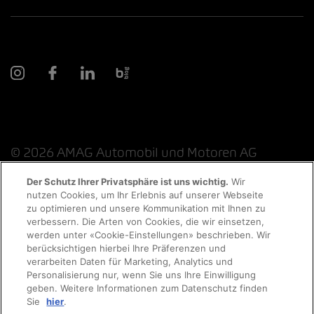
© 2026 AMAG Automobil und Motoren AG
Der Schutz Ihrer Privatsphäre ist uns wichtig.
Wir
nutzen Cookies, um Ihr Erlebnis auf unserer Webseite
Probefahrt
zu optimieren und unsere Kommunikation mit Ihnen zu
Datenschutzerklärung
Rechtliche Hinweise
verbessern. Die Arten von Cookies, die wir einsetzen,
werden unter «Cookie-Einstellungen» beschrieben. Wir
Rechtliche Hinweise Online-Chat
Terminvereinbarung
berücksichtigen hierbei Ihre Präferenzen und
verarbeiten Daten für Marketing, Analytics und
Personalisierung nur, wenn Sie uns Ihre Einwilligung
Cookie-Richtlinie
Impressum
AGB
Jobs
geben. Weitere Informationen zum Datenschutz finden
Auto finden
Sie
hier
.