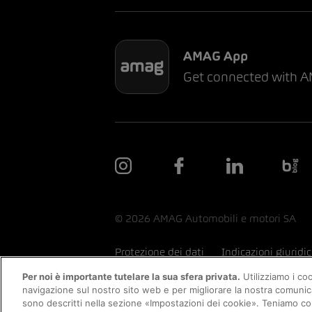
AMAG App
Get connected with 
© 2026 AMAG Automobili e motori SA
Protezione dei dati
Indicazioni giuridi
Per noi è importante tutelare la sua sfera privata.
Utilizziamo i co
navigazione sul nostro sito web e per migliorare la nostra comunicazi
sono descritti nella sezione «Impostazioni dei cookie». Teniamo con