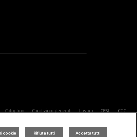
Colophon
Condizioni generali
Lavoro
CFSL
CGC
i cookie
Rifiuta tutti
Accetta tutti