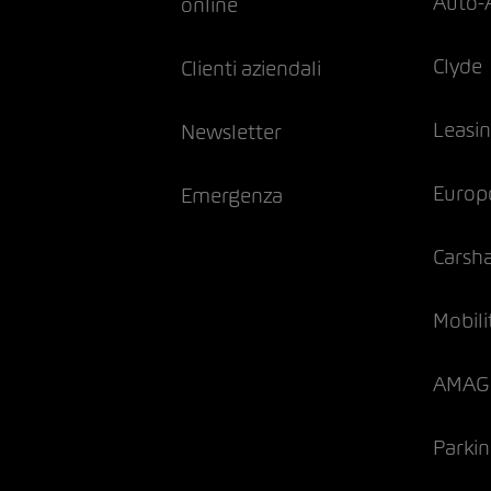
Auto-
online
Clyde
Clienti aziendali
Leasi
Newsletter
Europ
Emergenza
Carsh
Mobili
AMAG 
Parki