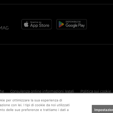
AMAG
che
Consulenza online informazioni legali
Politica sui cookie
okie per ottimizzare la sua esperienza di
one con lei. I tipi di cookie da noi utilizzati
to delle sue preferenze e trattiamo i dati a
Impostazion