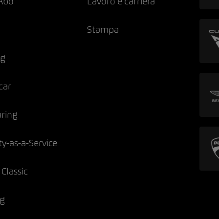
Abo
Lavoro e carriera
Stampa
ng
car
aring
ty-as-a-Service
Classic
ng