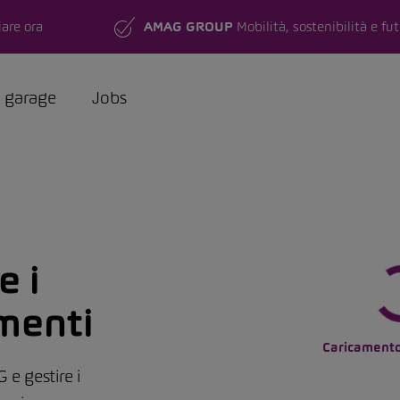
are ora
AMAG GROUP
Mobilità, sostenibilità e fu
a garage
Jobs
e i
Appuntamenti fissati onli
menti
Al momento, non ha alcun appuntam
Caricamento 
 e gestire i
Fissate un appuntament