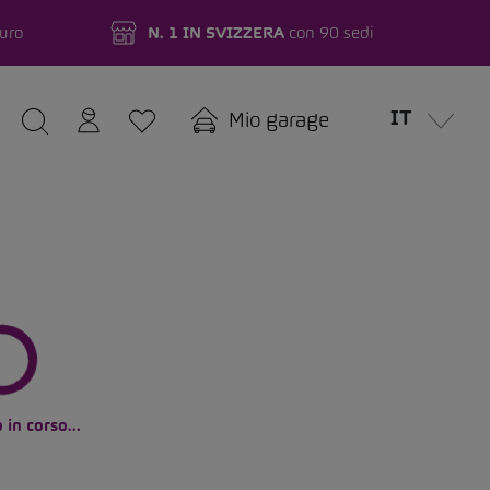
turo
N. 1 IN SVIZZERA
con 90 sedi
IT
Mio garage
ne
ento fissato online.
in corso...
o