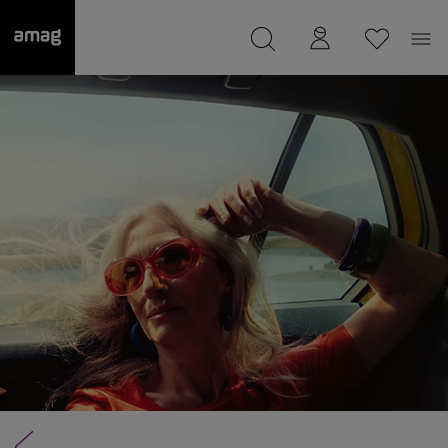
--
Il suo garage è stato salvato