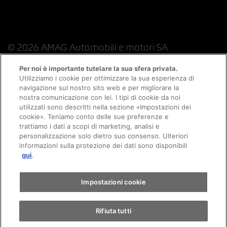
© 2026 AMAG Automobili e motori SA
Per noi è importante tutelare la sua sfera privata.
Utilizziamo i cookie per ottimizzare la sua esperienza di
navigazione sul nostro sito web e per migliorare la
Protezione dei dati
Indicazioni giuridiche
nostra comunicazione con lei. I tipi di cookie da noi
utilizzati sono descritti nella sezione «Impostazioni dei
Consulenza online informazioni legali
Appuntamento
cookie». Teniamo conto delle sue preferenze e
trattiamo i dati a scopi di marketing, analisi e
personalizzazione solo dietro suo consenso. Ulteriori
Politica sui cookie
Colophon
informazioni sulla protezione dei dati sono disponibili
Giro di prova
qui
.
Condizioni generali
Lavoro
CFSL
CGC
Trova un'auto
Impostazioni cookie
Rifiuta tutti