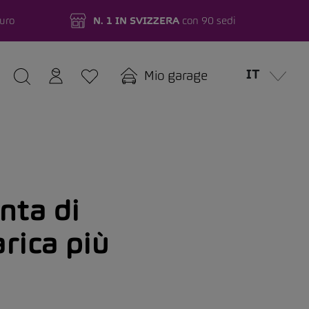
turo
N. 1 IN SVIZZERA
con 90 sedi
IT
Mio garage
nta di
arica più