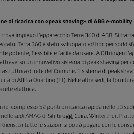
ne di ricarica con «peak shaving» di ABB e-mobility
 trova impiego l’apparecchio Terra 360 di ABB. Si tratta
 mercato. Terra 360 è stato sviluppato ad hoc per soddisf
e potente, flessibile e facile da usare. A Oftringen l’a
 attraverso un innovativo sistema di peak shaving per 
rastruttura di rete del Comune. Il sistema di peak shavi
nuità di ABB a Quartino (TI). Nelle altre sedi, la fornitura
 rete elettrica.
i nel complesso 52 punti di ricarica rapida nelle 13 sedi
nelle sedi AMAG di Sihlbrugg, Coira, Winterthur, Pratte
Kriens. In tutte le stazioni si potrà pagare con le consu
ta di credito. Particolarmente interessante è la possib