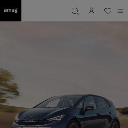
--
Il suo garage è stato salvato