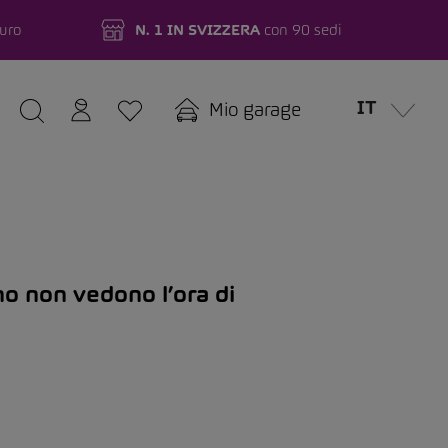
turo
N. 1 IN SVIZZERA
con 90 sedi
IT
Mio garage
no non vedono l’ora di