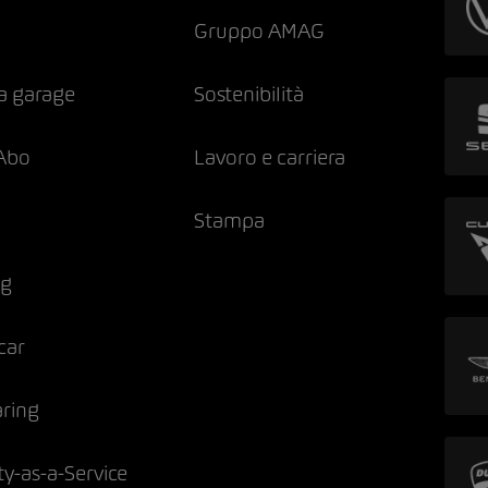
Gruppo AMAG
a garage
Sostenibilità
Abo
Lavoro e carriera
Stampa
ng
car
aring
ty-as-a-Service