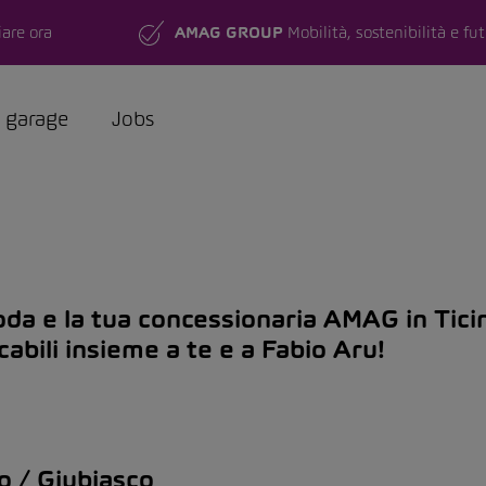
are ora
AMAG GROUP
Mobilità, sostenibilità e fu
a garage
Jobs
koda e la tua concessionaria AMAG in Tici
cabili insieme a te e a Fabio Aru!
o / Giubiasco