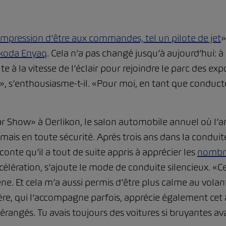
 l’impression d’être aux commandes, tel un pilote de jet
»
koda Enyaq
. Cela n’a pas changé jusqu’à aujourd’hui: à 
e à la vitesse de l’éclair pour rejoindre le parc des exp
», s’enthousiasme-t-il. «Pour moi, en tant que conduct
 Car Show» à Oerlikon, le salon automobile annuel où 
is en toute sécurité. Après trois ans dans la conduite
onte qu’il a tout de suite appris à apprécier les
nombre
’accélération, s’ajoute le mode de conduite silencieux. «
ne. Et cela m’a aussi permis d’être plus calme au volan
re, qui l’accompagne parfois, apprécie également cet a
érangés. Tu avais toujours des voitures si bruyantes av