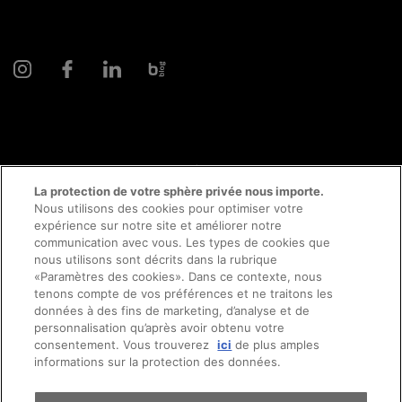
© 2026 AMAG Automobiles et Moteurs SA
La protection de votre sphère privée nous importe.
Nous utilisons des cookies pour optimiser votre
expérience sur notre site et améliorer notre
communication avec vous. Les types de cookies que
Protection des données
Mentions légales
nous utilisons sont décrits dans la rubrique
«Paramètres des cookies». Dans ce contexte, nous
Conseil en ligne mentions légales
Prendre rendez-vous
tenons compte de vos préférences et ne traitons les
données à des fins de marketing, d’analyse et de
personnalisation qu’après avoir obtenu votre
Directive cookies
Impressum
consentement. Vous trouverez
ici
de plus amples
Essai sur route
informations sur la protection des données.
Conditions générales
Emplois
CFTS
CGDV