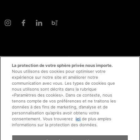
© 2026 AMAG Automobiles et Moteurs SA
La protection de votre sphère privée nous importe.
Nous utilisons des cookies pour optimiser votre
expérience sur notre site et améliorer notre
communication avec vous. Les types de cookies que
Protection des données
Mentions légales
nous utilisons sont décrits dans la rubrique
«Paramètres des cookies». Dans ce contexte, nous
Conseil en ligne mentions légales
Prendre rendez-vous
tenons compte de vos préférences et ne traitons les
données à des fins de marketing, d’analyse et de
personnalisation qu’après avoir obtenu votre
Directive cookies
Impressum
consentement. Vous trouverez
ici
de plus amples
Essai sur route
informations sur la protection des données.
Conditions générales
Emplois
CFTS
CGDV