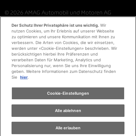
© 2026 AMAG Automobil und Motoren AG
Der Schutz Ihrer Privatsphäre ist uns wichtig.
Wir
nutzen Cookies, um Ihr Erlebnis auf unserer Webseite
Probefahrt
zu optimieren und unsere Kommunikation mit Ihnen zu
Datenschutzerklärung
Rechtliche Hinweise
verbessern. Die Arten von Cookies, die wir einsetzen,
werden unter «Cookie-Einstellungen» beschrieben. Wir
Rechtliche Hinweise Online-Chat
Terminvereinbarung
berücksichtigen hierbei Ihre Präferenzen und
verarbeiten Daten für Marketing, Analytics und
Personalisierung nur, wenn Sie uns Ihre Einwilligung
Cookie-Richtlinie
Impressum
AGB
Jobs
geben. Weitere Informationen zum Datenschutz finden
Auto finden
Sie
hier
.
EKAS
Elektromobilität
Cookie-Einstellungen
Alle ablehnen
Alle erlauben