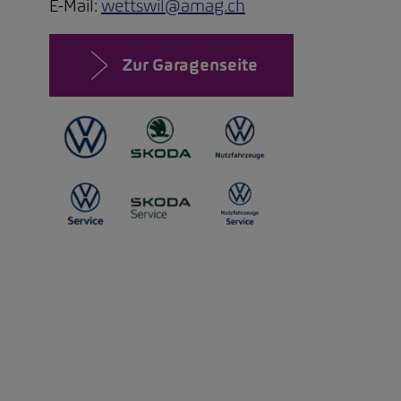
E-Mail:
wettswil@amag.ch
Zur Garagenseite