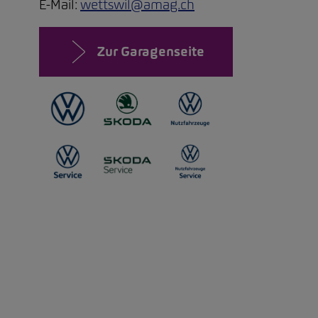
E-Mail:
wettswil@amag.ch
Zur Garagenseite