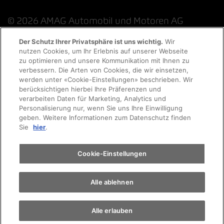
© 2026 AMAG Automobil und Motoren AG
Der Schutz Ihrer Privatsphäre ist uns wichtig.
Wir
nutzen Cookies, um Ihr Erlebnis auf unserer Webseite
Probefahrt
zu optimieren und unsere Kommunikation mit Ihnen zu
Datenschutzerklärung
Rechtliche Hinweise
verbessern. Die Arten von Cookies, die wir einsetzen,
werden unter «Cookie-Einstellungen» beschrieben. Wir
Rechtliche Hinweise Online-Chat
Terminvereinbarung
berücksichtigen hierbei Ihre Präferenzen und
verarbeiten Daten für Marketing, Analytics und
Personalisierung nur, wenn Sie uns Ihre Einwilligung
Cookie-Richtlinie
Impressum
AGB
Jobs
geben. Weitere Informationen zum Datenschutz finden
Auto finden
Sie
hier
.
EKAS
Elektromobilität
Cookie-Einstellungen
Alle ablehnen
Alle erlauben