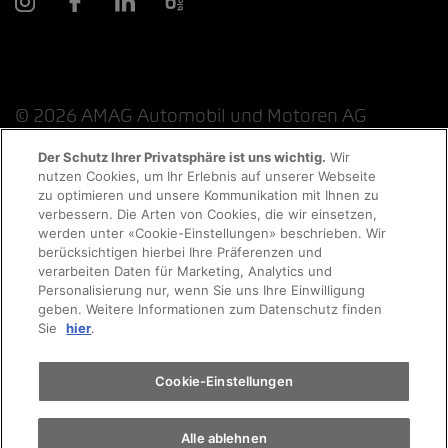
© 2026 AMAG Automobil und Motoren AG
Der Schutz Ihrer Privatsphäre ist uns wichtig.
Wir
nutzen Cookies, um Ihr Erlebnis auf unserer Webseite
Probefahrt
zu optimieren und unsere Kommunikation mit Ihnen zu
Datenschutzerklärung
Rechtliche Hinweise
verbessern. Die Arten von Cookies, die wir einsetzen,
werden unter «Cookie-Einstellungen» beschrieben. Wir
Rechtliche Hinweise Online-Chat
Terminvereinbarung
berücksichtigen hierbei Ihre Präferenzen und
verarbeiten Daten für Marketing, Analytics und
Personalisierung nur, wenn Sie uns Ihre Einwilligung
Cookie-Richtlinie
Impressum
AGB
Jobs
geben. Weitere Informationen zum Datenschutz finden
Auto finden
Sie
hier
.
EKAS
Elektromobilität
Cookie-Einstellungen
Alle ablehnen