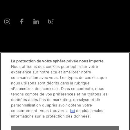
© 2026 AMAG Automobiles et Moteurs SA
La protection de votre sphère privée nous importe.
Nous utilisons des cookies pour optimiser votre
expérience sur notre site et améliorer notre
communication avec vous. Les types de cookies que
Protection des données
Mentions légales
nous utilisons sont décrits dans la rubrique
«Paramètres des cookies». Dans ce contexte, nous
Conseil en ligne mentions légales
Prendre rendez-vous
tenons compte de vos préférences et ne traitons les
données à des fins de marketing, d’analyse et de
personnalisation qu’après avoir obtenu votre
Directive cookies
Impressum
consentement. Vous trouverez
ici
de plus amples
Essai sur route
informations sur la protection des données.
Conditions générales
Emplois
CFTS
CGDV