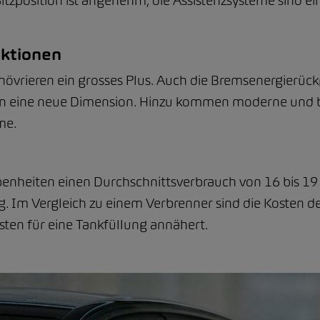
Sitzposition ist angenehm, die Assistenzsysteme sind e
nktionen
növrieren ein grosses Plus. Auch die Bremsenergierück
en eine neue Dimension. Hinzu kommen moderne und b
me.
enheiten einen Durchschnittsverbrauch von 16 bis 1
ig. Im Vergleich zu einem Verbrenner sind die Kosten de
ten für eine Tankfüllung annähert.