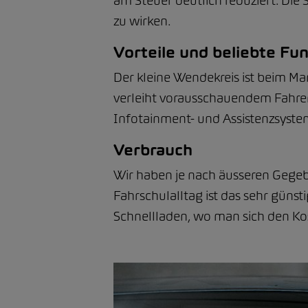
am Steuer deutlich reduziert. Die 
zu wirken.
Vorteile und beliebte Fu
Der kleine Wendekreis ist beim Ma
verleiht vorausschauendem Fahr
Infotainment- und Assistenzsyste
Verbrauch
Wir haben je nach äusseren Gegeb
Fahrschulalltag ist das sehr günst
Schnellladen, wo man sich den Kos