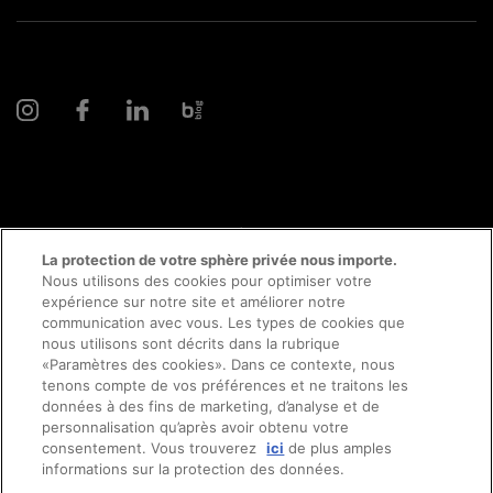
© 2026 AMAG Automobiles et Moteurs SA
La protection de votre sphère privée nous importe.
Nous utilisons des cookies pour optimiser votre
expérience sur notre site et améliorer notre
communication avec vous. Les types de cookies que
Protection des données
Mentions légales
nous utilisons sont décrits dans la rubrique
«Paramètres des cookies». Dans ce contexte, nous
Conseil en ligne mentions légales
Prendre rendez-vous
tenons compte de vos préférences et ne traitons les
données à des fins de marketing, d’analyse et de
personnalisation qu’après avoir obtenu votre
Directive cookies
Impressum
consentement. Vous trouverez
ici
de plus amples
Essai sur route
informations sur la protection des données.
Conditions générales
Emplois
CFTS
CGDV