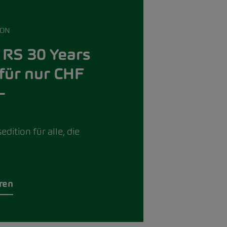
ION
 RS 30 Years
 für nur CHF
–
dition für alle, die
eren