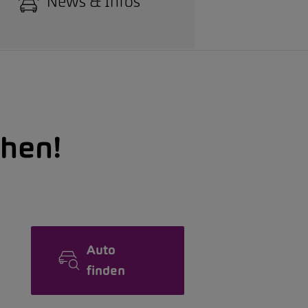
News & Infos
hen!
Auto
finden