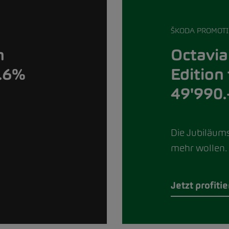
ŠKODA PROMOT
Octavia
n
Edition
0.6%
49'990.
Die Jubiläumse
mehr wollen.
Jetzt profiti