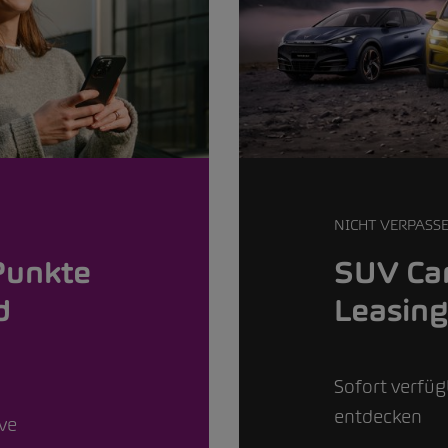
NICHT VERPASS
Punkte
SUV Car
d
Leasin
Sofort verfü
entdecken
ive