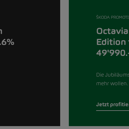
ŠKODA PROMOT
Octavia
n
Edition
0.6%
49'990.
Die Jubiläumse
mehr wollen.
Jetzt profiti