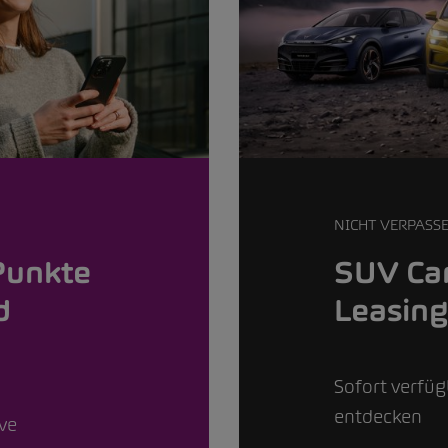
NICHT VERPASS
Punkte
SUV Car
d
Leasin
Sofort verfü
entdecken
ive