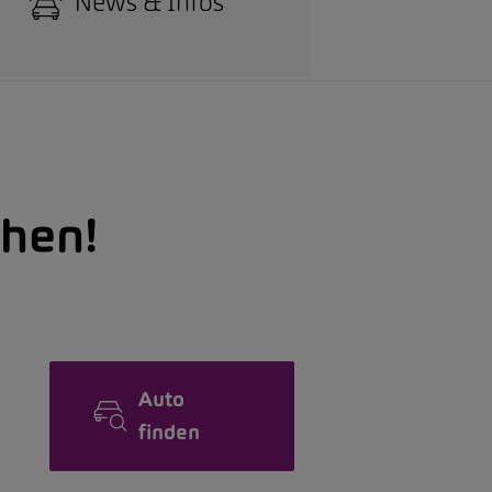
News & Infos
hen!
Auto
finden