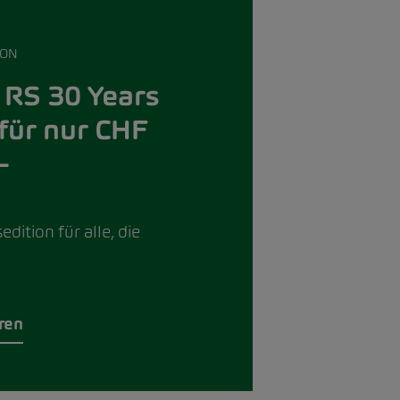
ION
 RS 30 Years
 für nur CHF
–
dition für alle, die
eren