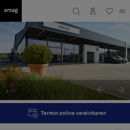
--
wurde als Ihre Garage gespeichert.
1
/ 8
Termin online vereinbaren