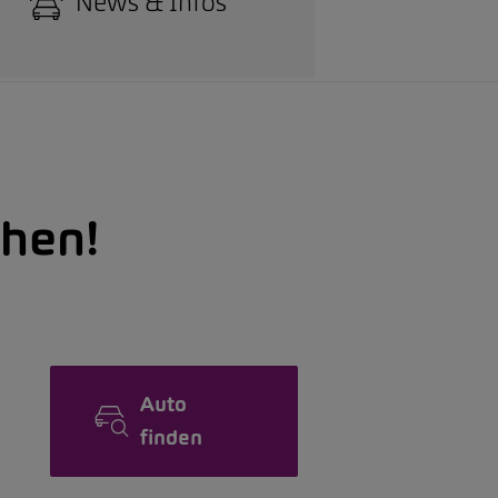
News & Infos
hen!
Auto
finden