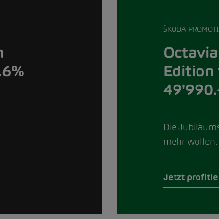
ŠKODA PROMOT
Octavia
n
Edition
0.6%
49'990.
Die Jubiläumse
mehr wollen.
Jetzt profiti