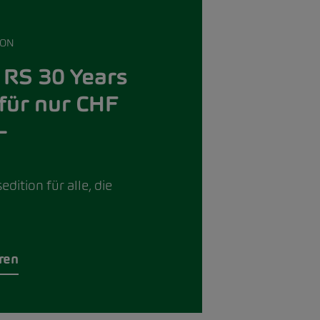
ION
 RS 30 Years
 für nur CHF
–
dition für alle, die
eren