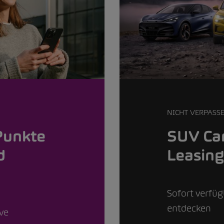
NICHT VERPASS
Punkte
SUV Car
d
Leasin
Sofort verfü
entdecken
ive