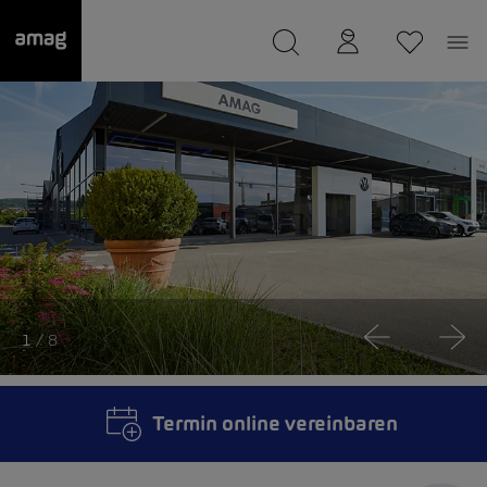
--
wurde als Ihre Garage gespeichert.
1
/ 8
Termin online vereinbaren