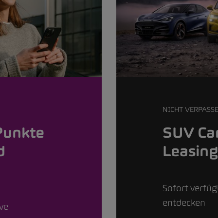
NICHT VERPASS
Punkte
SUV Car
d
Leasin
Sofort verfü
entdecken
ive