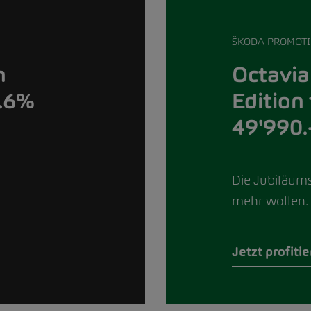
ŠKODA PROMOT
Octavia
n
Edition
0.6%
49'990.
Die Jubiläumse
mehr wollen.
Jetzt profiti