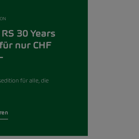
ION
 RS 30 Years
 für nur CHF
–
dition für alle, die
eren