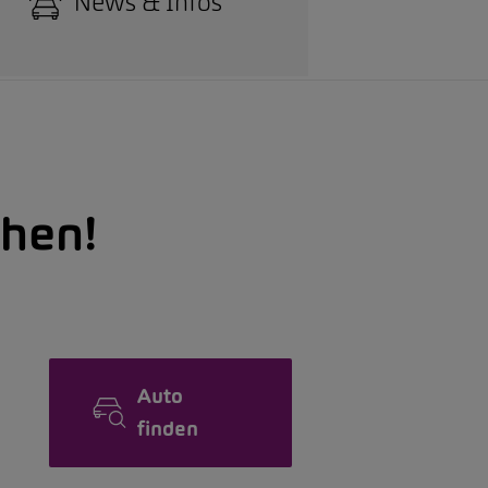
News & Infos
hen!
Auto
finden