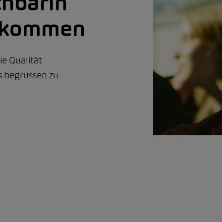
chbarin
llkommen
e Qualität
ns begrüssen zu