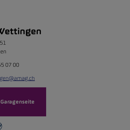
ettingen
151
gen
55 07 00
ngen@amag.ch
 Garagenseite