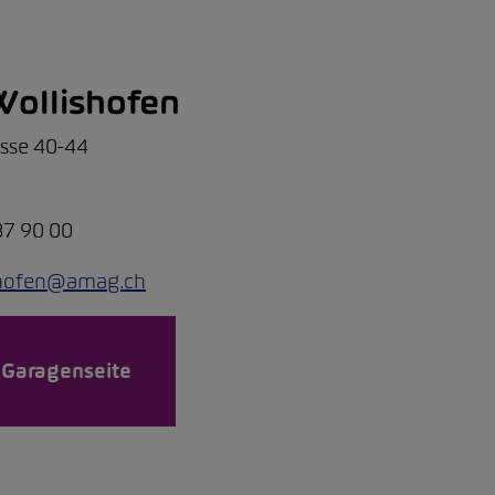
ollishofen
asse 40-44
87 90 00
shofen@amag.ch
 Garagenseite