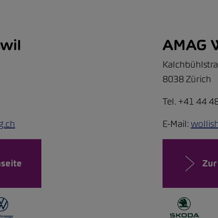
wil
AMAG W
Kalchbühlstr
8038 Zürich
Tel. +41 44 4
g.ch
E-Mail:
wolli
seite
Zur