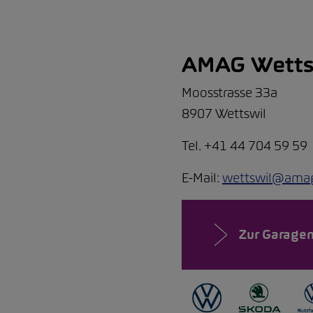
AMAG Wetts
Moosstrasse 33a
8907 Wettswil
Tel. +41 44 704 59 59
E-Mail:
wettswil@ama
Zur Garagen