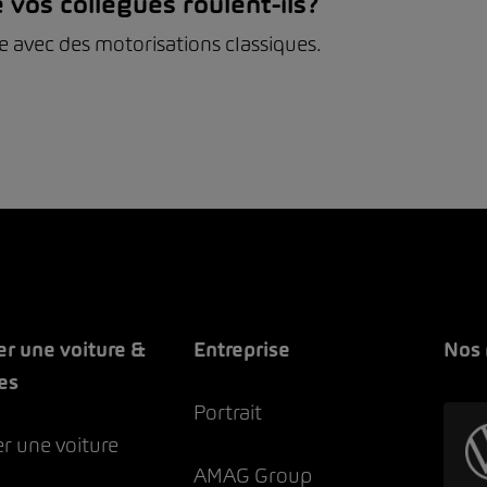
 vos collègues roulent-ils?
e avec des motorisations classiques.
er une voiture &
Entreprise
Nos
es
Portrait
r une voiture
AMAG Group