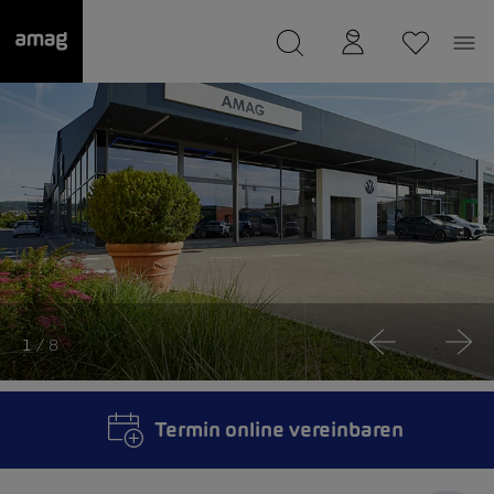
--
wurde als Ihre Garage gespeichert.
1
/ 8
Termin online vereinbaren