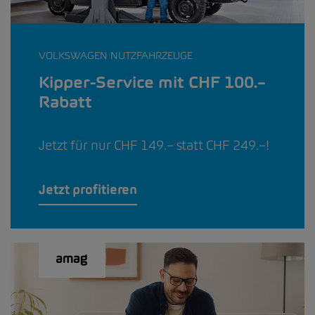
VOLKSWAGEN NUTZFAHRZEUGE
Kipper-Service mit CHF 100.–
Rabatt
Jetzt für nur CHF 149.– statt CHF 249.–!
Jetzt profitieren