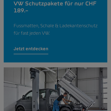
VW Schutzpakete für nur CHF
189.–
Fussmatten, Schale & Ladekantenschutz
für fast jeden VW.
Jetzt entdecken