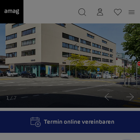
--
wurde als Ihre Garage gespeichert.
1
/ 7
Termin online vereinbaren