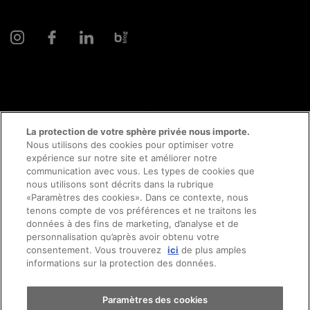
© 2026 AMAG Automobiles et Moteurs SA
La protection de votre sphère privée nous importe.
Nous utilisons des cookies pour optimiser votre
expérience sur notre site et améliorer notre
communication avec vous. Les types de cookies que
Protection des données
Mentions légales
nous utilisons sont décrits dans la rubrique
«Paramètres des cookies». Dans ce contexte, nous
Conseil en ligne mentions légales
Prendre rendez-vous
tenons compte de vos préférences et ne traitons les
données à des fins de marketing, d’analyse et de
personnalisation qu’après avoir obtenu votre
Directive cookies
Impressum
consentement. Vous trouverez
ici
de plus amples
Essai sur route
informations sur la protection des données.
Conditions générales
Emplois
CFTS
CGDV
Trouver une voiture
Paramètres des cookies