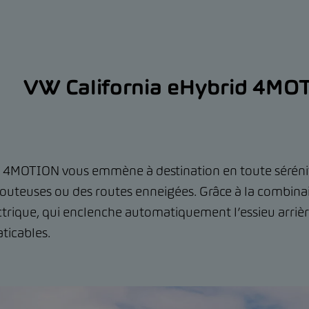
VW California eHybrid 4MO
4MOTION vous emmène à destination en toute sérénité,
louteuses ou des routes enneigées. Grâce à la combinai
trique, qui enclenche automatiquement l’essieu arrière
aticables.